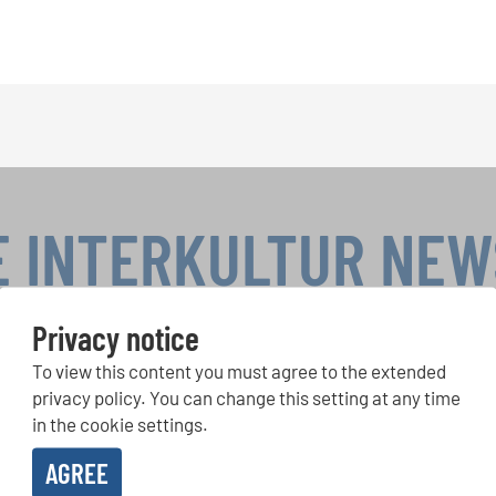
E INTERKULTUR NE
Privacy notice
To view this content you must agree to the extended
r Competitions, Sing Along Projects: Learn more about special 
with the free INTERKULTUR newsletter.
privacy policy. You can change this setting at any time
in the cookie settings.
AGREE
ive the newsletter and accept the
data privacy statement
.