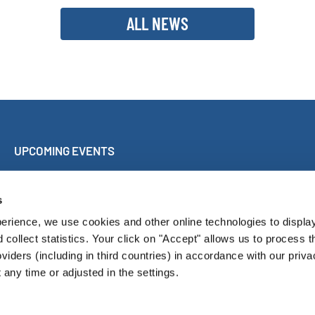
ALL NEWS
UPCOMING EVENTS
Sing Along Concert Málaga
World Choir Games
s
International Choir Competition Blackpool
erience, we use cookies and other online technologies to displa
Internationales Chorfest Magdeburg
d collect statistics. Your click on "Accept" allows us to process t
oviders (including in third countries) in accordance with our priva
any time or adjusted in the settings.
Pressroom
Con