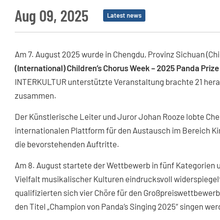
Aug 09, 2025
Latest news
Am 7. August 2025 wurde in Chengdu, Provinz Sichuan (Chi
(International) Children’s Chorus Week – 2025 Panda Prize
INTERKULTUR unterstützte Veranstaltung brachte 21 hera
zusammen.
Der Künstlerische Leiter und Juror Johan Rooze lobte Che
internationalen Plattform für den Austausch im Bereich Ki
die bevorstehenden Auftritte.
Am 8. August startete der Wettbewerb in fünf Kategorien un
Vielfalt musikalischer Kulturen eindrucksvoll widerspie
qualifizierten sich vier Chöre für den Großpreiswettbewer
den Titel „Champion von Panda’s Singing 2025“ singen wer