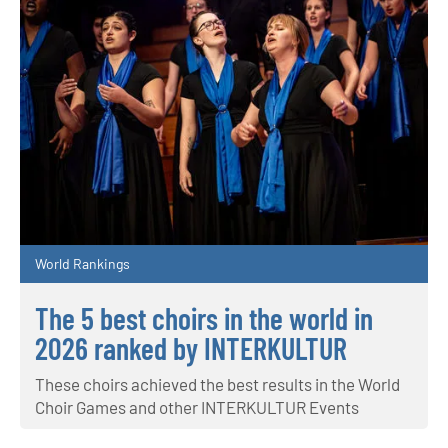
World Rankings
The 5 best choirs in the world in
2026 ranked by INTERKULTUR
These choirs achieved the best results in the World
Choir Games and other INTERKULTUR Events