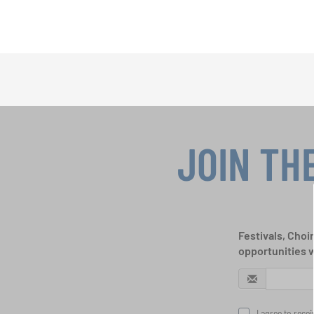
JOIN TH
Festivals, Choi
opportunities 
I agree to rece