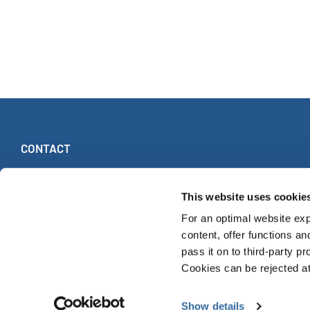
CONTACT
INTERKULTUR
Ruhberg 1 · 35463 Fernwald (Germany)
This website uses cookie
Tel:
+49 (0)6404 69749-25
For an optimal website exp
Fax:
+49 (0)6404 69749-29
content, offer functions an
pass it on to third-party pr
Cookies can be rejected at 
© INTERKULTUR 2026
Show details