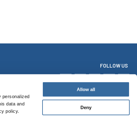
FOLLOW US
Allow all
y personalized
his data and
Deny
cy policy.
tact
Imprint
Data protection
Accessibility Statement