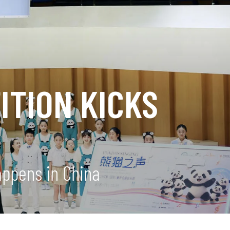
ITION KICKS
appens in China