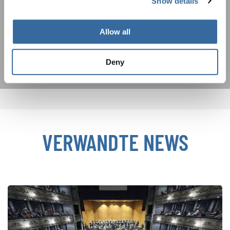
Show details
Ich bin mit dem Erhalt des Newsletters einverstanden und
akzeptiere die
Datenschutzbestimmungen
.
Allow all
ANMELDEN
Deny
VERWANDTE NEWS