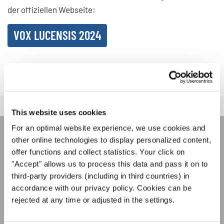
der offiziellen Webseite:
VOX LUCENSIS 2024
This website uses cookies
For an optimal website experience, we use cookies and
other online technologies to display personalized content,
INTERKULTUR NEWSLETTER
offer functions and collect statistics. Your click on
"Accept" allows us to process this data and pass it on to
third-party providers (including in third countries) in
Festivals, Chorwettbewerbe, Mitsingprojekte:
accordance with our privacy policy. Cookies can be
Besondere Veranstaltungshinweise und
rejected at any time or adjusted in the settings.
Auftrittsmöglichkeiten bekommen Sie im
Datenschutzhinweis
kostenlosen INTERKULTUR-Newsletter.
Um diesen Inhalt zu sehen, müssen Sie der erweiterten Datenschutzrichtlinie
zustimmen. Sie können diese Einstellung jederzeit in den Cookie-Einstellungen