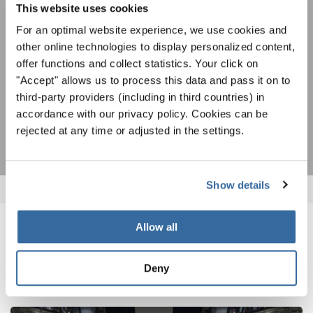
Um diesen Inhalt zu sehen, müssen Sie der erweiterten Datenschutzrichtlinie
This website uses cookies
zustimmen. Sie können diese Einstellung jederzeit in den Cookie-Einstellungen
ändern.
For an optimal website experience, we use cookies and
other online technologies to display personalized content,
ZUSTIMMEN
Ich bin mit dem Erhalt des Newsletters einverstanden und
offer functions and collect statistics. Your click on
akzeptiere die
Datenschutzbestimmungen
.
"Accept" allows us to process this data and pass it on to
third-party providers (including in third countries) in
ANMELDEN
accordance with our privacy policy. Cookies can be
rejected at any time or adjusted in the settings.
Show details
Allow all
VERWANDTE NEWS
Deny