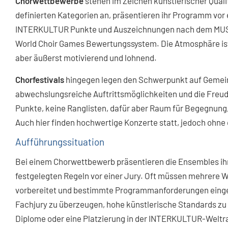
Chorwettbewerbe
stehen im Zeichen künstlerischer Quali
definierten Kategorien an, präsentieren ihr Programm vor 
INTERKULTUR Punkte und Auszeichnungen nach dem MU
World Choir Games Bewertungssystem. Die Atmosphäre ist 
aber äußerst motivierend und lohnend.
Chorfestivals
hingegen legen den Schwerpunkt auf Gemeins
abwechslungsreiche Auftrittsmöglichkeiten und die Freu
Punkte, keine Ranglisten, dafür aber Raum für Begegnung,
Auch hier finden hochwertige Konzerte statt, jedoch ohn
Aufführungssituation
Bei einem Chorwettbewerb präsentieren die Ensembles ih
festgelegten Regeln vor einer Jury. Oft müssen mehrere W
vorbereitet und bestimmte Programmanforderungen eingehal
Fachjury zu überzeugen, hohe künstlerische Standards zu 
Diplome oder eine Platzierung in der INTERKULTUR-Weltra