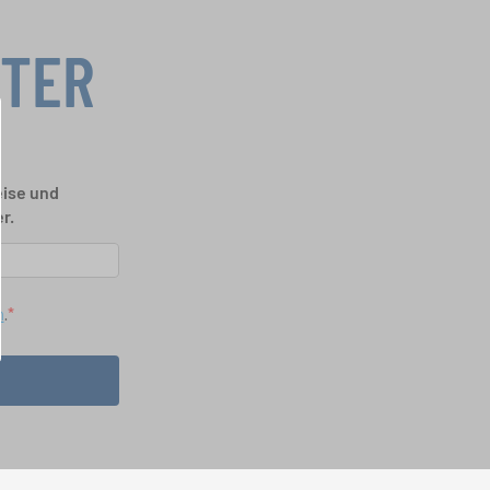
TTER
eise und
r.
n
.