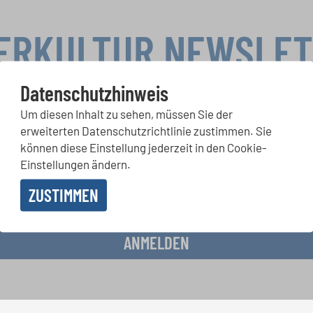
ERKULTUR NEWSLE
Datenschutzhinweis
Um diesen Inhalt zu sehen, müssen Sie der
rwettbewerbe, Mitsingprojekte: Besondere Veranstaltungshinw
erweiterten Datenschutzrichtlinie zustimmen. Sie
chkeiten bekommen Sie im kostenlosen INTERKULTUR-Newslette
können diese Einstellung jederzeit in den Cookie-
Einstellungen ändern.
ZUSTIMMEN
 Erhalt des Newsletters einverstanden und akzeptiere die
Datenschutzbestimmunge
ANMELDEN