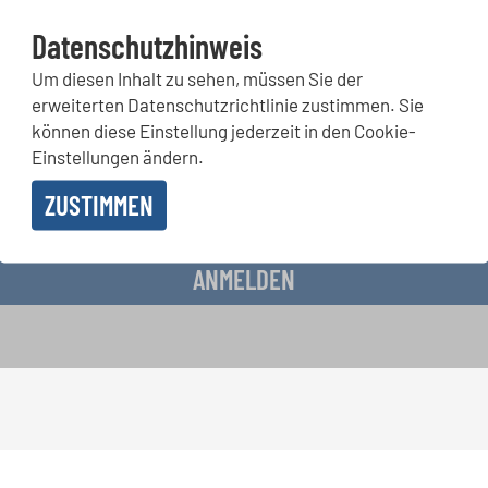
Datenschutzhinweis
Um diesen Inhalt zu sehen, müssen Sie der
rwettbewerbe, Mitsingprojekte: Besondere Veranstaltungshinw
erweiterten Datenschutzrichtlinie zustimmen. Sie
chkeiten bekommen Sie im kostenlosen INTERKULTUR-Newslette
können diese Einstellung jederzeit in den Cookie-
Einstellungen ändern.
ZUSTIMMEN
 Erhalt des Newsletters einverstanden und akzeptiere die
Datenschutzbestimmunge
ANMELDEN