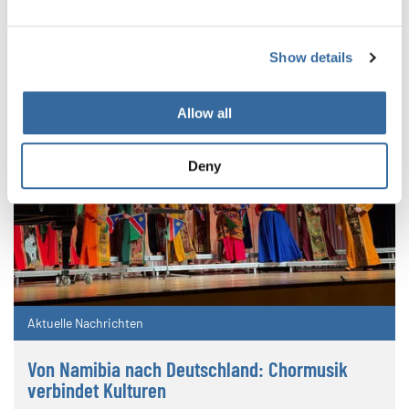
Show details
Allow all
Deny
Aktuelle Nachrichten
Von Namibia nach Deutschland: Chormusik
verbindet Kulturen