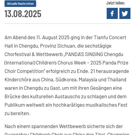
Jetzt teilen:
Aktuelle Nachrichten
13.08.2025
Am Abend des 11. August 2025 ging in der Tianfu Concert
Hall in Chengdu, Provinz Sichuan, die sechstägige
Chorfestival & Wettbewerb „PANDA’S SINGING Chengdu
(International) Children’s Chorus Week – 2025 Panda Prize
Choir Competition“ erfolgreich zu Ende. 21 herausragende
Kinderchöre aus China, Südkorea, Malaysia und Thailand
waren in Chengdu zu Gast, um mit ihren Gesängen eine
Brücke des kulturellen Austauschs zu schlagen und dem
Publikum weltweit ein hochkarätiges musikalisches Fest
zu bereiten.
Nach einem spannenden Wettbewerb sicherte sich der
Guangzhou Children’s Choir aus China den Titel „Champion