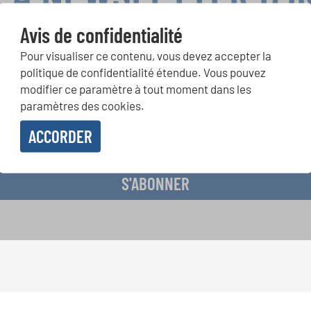
Avis de confidentialité
Pour visualiser ce contenu, vous devez accepter la
ours de chorales, projets de chant: Apprenez-en plus sur les op
politique de confidentialité étendue. Vous pouvez
présentation grâce au bulletin d'information gratuit d'INTERKUL
modifier ce paramètre à tout moment dans les
paramètres des cookies.
ACCORDER
evoir le bulletin d'information et j'accepte les
déclaration sur la protection des don
S'ABONNER