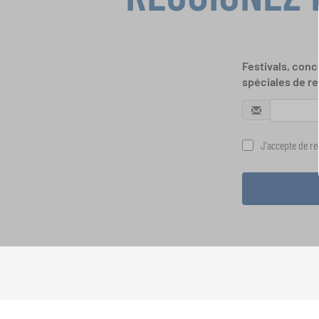
Festivals, conc
spéciales de re
J'accepte de rec