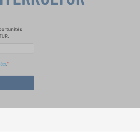
portunités
TUR.
nées
.