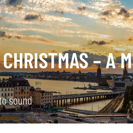
CHRISTMAS – A M
to sound