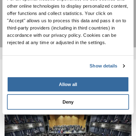
akzeptiere die
Datenschutzbestimmungen
.
other online technologies to display personalized content,
offer functions and collect statistics. Your click on
ANMELDEN
"Accept" allows us to process this data and pass it on to
third-party providers (including in third countries) in
accordance with our privacy policy. Cookies can be
rejected at any time or adjusted in the settings.
Show details
VERWANDTE NEWS
Allow all
Deny