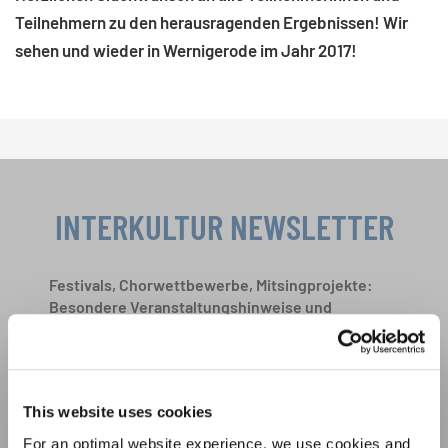
Teilnehmern zu den herausragenden Ergebnissen! Wir
sehen und wieder in Wernigerode im Jahr 2017!
INTERKULTUR NEWSLETTER
Festivals, Chorwettbewerbe, Mitsingprojekte:
Besondere Veranstaltungshinweise und
Auftrittsmöglichkeiten bekommen Sie im
Datenschutzhinweis
kostenlosen INTERKULTUR-Newsletter.
Um diesen Inhalt zu sehen, müssen Sie der erweiterten Datenschutzrichtlinie
zustimmen. Sie können diese Einstellung jederzeit in den Cookie-Einstellungen
ändern.
This website uses cookies
ZUSTIMMEN
Ich bin mit dem Erhalt des Newsletters einverstanden und
For an optimal website experience, we use cookies and