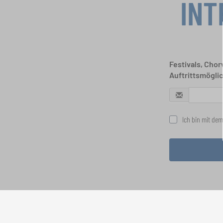
INT
Festivals, Cho
Auftrittsmögli
Ich bin mit dem