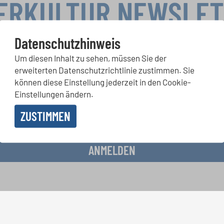
ERKULTUR NEWSLE
Datenschutzhinweis
Um diesen Inhalt zu sehen, müssen Sie der
rwettbewerbe, Mitsingprojekte: Besondere Veranstaltungshinw
erweiterten Datenschutzrichtlinie zustimmen. Sie
chkeiten bekommen Sie im kostenlosen INTERKULTUR-Newslette
können diese Einstellung jederzeit in den Cookie-
Einstellungen ändern.
ZUSTIMMEN
 Erhalt des Newsletters einverstanden und akzeptiere die
Datenschutzbestimmunge
ANMELDEN