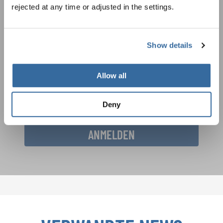
rejected at any time or adjusted in the settings.
Festivals, Chorwettbewerbe, Mitsingprojekte:
Besondere Veranstaltungshinweise und
Auftrittsmöglichkeiten bekommen Sie im
Datenschutzhinweis
Show details
kostenlosen INTERKULTUR-Newsletter.
Um diesen Inhalt zu sehen, müssen Sie der erweiterten Datenschutzrichtlinie
zustimmen. Sie können diese Einstellung jederzeit in den Cookie-Einstellungen
ändern.
Allow all
ZUSTIMMEN
Ich bin mit dem Erhalt des Newsletters einverstanden und
akzeptiere die
Datenschutzbestimmungen
.
Deny
ANMELDEN