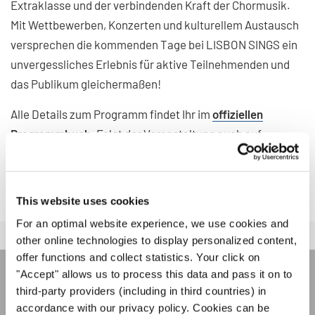
Extraklasse und der verbindenden Kraft der Chormusik.
Mit Wettbewerben, Konzerten und kulturellem Austausch
versprechen die kommenden Tage bei LISBON SINGS ein
unvergessliches Erlebnis für aktive Teilnehmenden und
das Publikum gleichermaßen!
Alle Details zum Programm findet Ihr im
offiziellen
Programmbuch
. Folgt der Veranstaltung auch auf
Facebook
und
Instagram
für weitere Fotos, Videos und
Stories!
This website uses cookies
For an optimal website experience, we use cookies and
other online technologies to display personalized content,
offer functions and collect statistics. Your click on
"Accept" allows us to process this data and pass it on to
INTERKULTUR NEWSLETTER
third-party providers (including in third countries) in
accordance with our privacy policy. Cookies can be