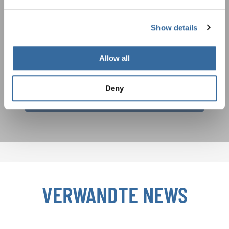
Auftrittsmöglichkeiten bekommen Sie im
Datenschutzhinweis
kostenlosen INTERKULTUR-Newsletter.
Um diesen Inhalt zu sehen, müssen Sie der erweiterten Datenschutzrichtlinie
zustimmen. Sie können diese Einstellung jederzeit in den Cookie-Einstellungen
Show details
ändern.
ZUSTIMMEN
Ich bin mit dem Erhalt des Newsletters einverstanden und
Allow all
akzeptiere die
Datenschutzbestimmungen
.
Deny
ANMELDEN
VERWANDTE NEWS