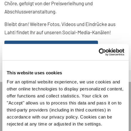
Chöre, gefolgt von der Preisverleihung und
Abschlussveranstaltung.
Bleibt dran! Weitere Fotos, Videos und Eindrücke aus
Lahti findet Ihr auf unseren Social-Media-Kanälen!
NORDIC VOICES AUF SOCIAL MEDIA
This website uses cookies
For an optimal website experience, we use cookies and
other online technologies to display personalized content,
offer functions and collect statistics. Your click on
INTERKULTUR NEWSLETTER
"Accept" allows us to process this data and pass it on to
third-party providers (including in third countries) in
accordance with our privacy policy. Cookies can be
Festivals, Chorwettbewerbe, Mitsingprojekte:
rejected at any time or adjusted in the settings.
Besondere Veranstaltungshinweise und