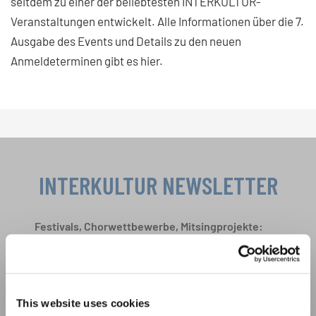
seitdem zu einer der beliebtesten INTERKULTUR-
Veranstaltungen entwickelt. Alle Informationen über die 7.
Ausgabe des Events und Details zu den neuen
Anmeldeterminen gibt es hier.
INTERKULTUR NEWSLETTER
Festivals, Chorwettbewerbe, Mitsingprojekte:
Besondere Veranstaltungshinweise und
Auftrittsmöglichkeiten bekommen Sie im
Datenschutzhinweis
kostenlosen INTERKULTUR-Newsletter.
Um diesen Inhalt zu sehen, müssen Sie der erweiterten Datenschutzrichtlinie
zustimmen. Sie können diese Einstellung jederzeit in den Cookie-Einstellungen
ändern.
This website uses cookies