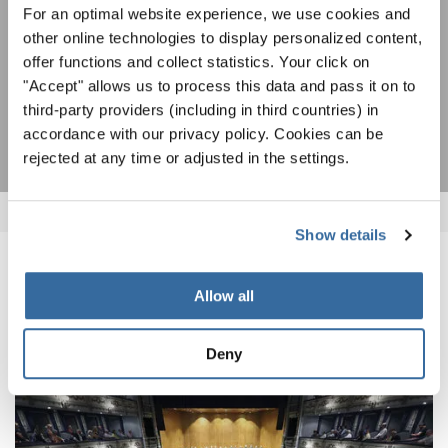
ZUSTIMMEN
For an optimal website experience, we use cookies and
Ich bin mit dem Erhalt des Newsletters einverstanden und
other online technologies to display personalized content,
akzeptiere die
Datenschutzbestimmungen
.
offer functions and collect statistics. Your click on
"Accept" allows us to process this data and pass it on to
ANMELDEN
third-party providers (including in third countries) in
accordance with our privacy policy. Cookies can be
rejected at any time or adjusted in the settings.
Show details
VERWANDTE NEWS
Allow all
Deny