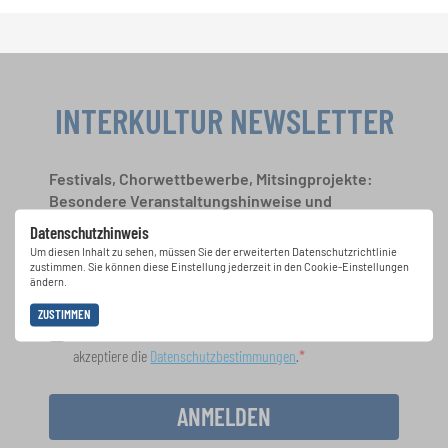
INTERKULTUR NEWSLETTER
Festivals, Chorwettbewerbe, Mitsingprojekte:
Besondere Veranstaltungshinweise und
Auftrittsmöglichkeiten bekommen Sie im
Datenschutzhinweis
kostenlosen INTERKULTUR-Newsletter.
Um diesen Inhalt zu sehen, müssen Sie der erweiterten Datenschutzrichtlinie
zustimmen. Sie können diese Einstellung jederzeit in den Cookie-Einstellungen
ändern.
ZUSTIMMEN
Ich bin mit dem Erhalt des Newsletters einverstanden und
akzeptiere die
Datenschutzbestimmungen
.
ANMELDEN