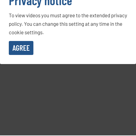
Privacy notice
To view videos you must agree to the extended privacy
policy. You can change this setting at any time in the
cookie settings.
AGREE