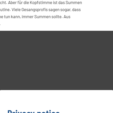
cht. Aber für die Kopfstimme ist das Summen
tine. Viele Gesangsprofis sagen sogar, dass
e tun kann, immer Summen sollte. Aus
.