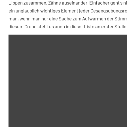
Lippen zusammen, Zähne auseinander. Einfacher geht's ni
ein unglaublich wichtiges Element jeder Gesangsübungsrou
man, wenn man nur eine Sache zum Aufwärmen der Stimm
diesem Grund steht es auch in dieser Liste an erster Stelle