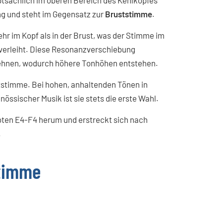
uptsächlich im oberen Bereich des Kehlkopfes
ng und steht im Gegensatz zur
Bruststimme
.
hr im Kopf als in der Brust, was der Stimme im
t verleiht. Diese Resonanzverschiebung
dehnen, wodurch höhere Tonhöhen entstehen.
uststimme. Bei hohen, anhaltenden Tönen in
össischer Musik ist sie stets die erste Wahl.
oten E4-F4 herum und erstreckt sich nach
.
stimme