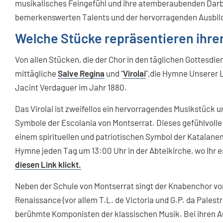
musikalisches Feingefühl und ihre atemberaubenden Darb
bemerkenswerten Talents und der hervorragenden Ausbildu
Welche Stücke repräsentieren ihr
Von allen Stücken, die der Chor in den täglichen Gottesdi
mittägliche
Salve Regina
und "
Virolai
",die Hymne Unserer 
Jacint Verdaguer im Jahr 1880.
Das Virolai ist zweifellos ein hervorragendes Musikstück
Symbole der Escolania von Montserrat. Dieses gefühlvolle
einem spirituellen und patriotischen Symbol der Katalane
Hymne jeden Tag um 13:00 Uhr in der Abteikirche, wo Ihr 
diesen Link klickt.
Neben der Schule von Montserrat singt der Knabenchor v
Renaissance (vor allem T.L. de Victoria und G.P. da Pale
berühmte Komponisten der klassischen Musik. Bei ihren Auf