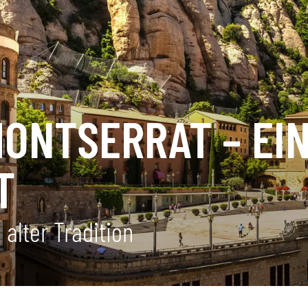
MONTSERRAT – EI
T
alter Tradition