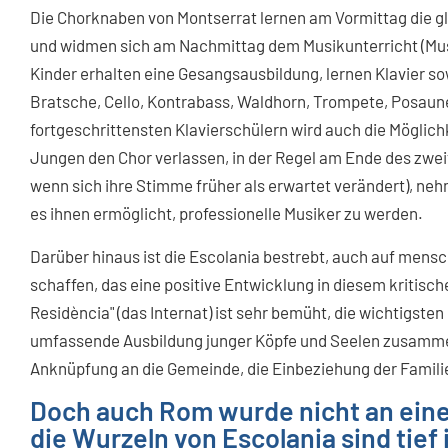
Die Chorknaben von Montserrat lernen am Vormittag die gl
und widmen sich am Nachmittag dem Musikunterricht (Musi
Kinder erhalten eine Gesangsausbildung, lernen Klavier so
Bratsche, Cello, Kontrabass, Waldhorn, Trompete, Posaune,
fortgeschrittensten Klavierschülern wird auch die Möglic
Jungen den Chor verlassen, in der Regel am Ende des zwei
wenn sich ihre Stimme früher als erwartet verändert), neh
es ihnen ermöglicht, professionelle Musiker zu werden.
Darüber hinaus ist die Escolania bestrebt, auch auf mensc
schaffen, das eine positive Entwicklung in diesem kritische
Residència" (das Internat) ist sehr bemüht, die wichtigste
umfassende Ausbildung junger Köpfe und Seelen zusammen
Anknüpfung an die Gemeinde, die Einbeziehung der Familie
Doch auch Rom wurde nicht an eine
die Wurzeln von Escolania sind tief 