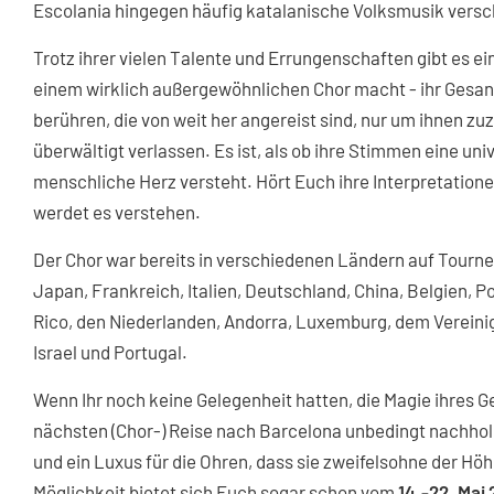
Escolania hingegen häufig katalanische Volksmusik vers
Trotz ihrer vielen Talente und Errungenschaften gibt es ei
einem wirklich außergewöhnlichen Chor macht - ihr Gesang
berühren, die von weit her angereist sind, nur um ihnen zu
überwältigt verlassen. Es ist, als ob ihre Stimmen eine un
menschliche Herz versteht. Hört Euch ihre Interpretation
werdet es verstehen.
Der Chor war bereits in verschiedenen Ländern auf Tourne
Japan, Frankreich, Italien, Deutschland, China, Belgien, 
Rico, den Niederlanden, Andorra, Luxemburg, dem Vereini
Israel und Portugal.
Wenn Ihr noch keine Gelegenheit hatten, die Magie ihres Ges
nächsten (Chor-) Reise nach Barcelona unbedingt nachholen
und ein Luxus für die Ohren, dass sie zweifelsohne der Hö
Möglichkeit bietet sich Euch sogar schon vom
14.-22. Mai