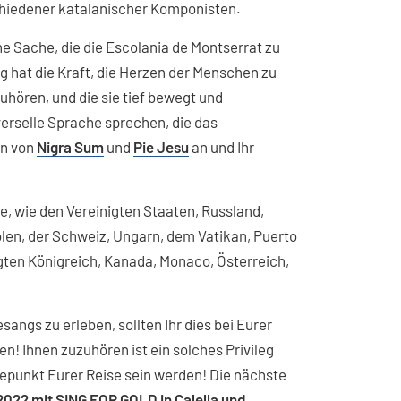
chiedener katalanischer Komponisten.
ne Sache, die die Escolania de Montserrat zu
 hat die Kraft, die Herzen der Menschen zu
zuhören, und die sie tief bewegt und
iverselle Sprache sprechen, die das
en von
Nigra Sum
und
Pie Jesu
an und Ihr
e, wie den Vereinigten Staaten, Russland,
Polen, der Schweiz, Ungarn, dem Vatikan, Puerto
gten Königreich, Kanada, Monaco, Österreich,
angs zu erleben, sollten Ihr dies bei Eurer
! Ihnen zuzuhören ist ein solches Privileg
hepunkt Eurer Reise sein werden! Die nächste
 2022 mit SING FOR GOLD in Calella und