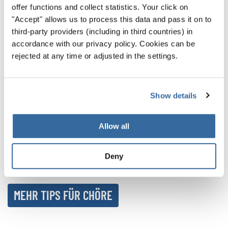
Bühnenpräsenz und
offer functions and collect statistics. Your click on
"Accept" allows us to process this data and pass it on to
Performance
third-party providers (including in third countries) in
accordance with our privacy policy. Cookies can be
Wer die Grundlagen der Bühnenpräsenz beherrscht,
rejected at any time or adjusted in the settings.
schafft starke Auftritte. Und wer zusätzlich kreative
Performance-Elemente einbaut, bleibt im Gedächtnis.
Show details
So wird der nächste große Chorauftritt vielleicht genau
der, über den alle noch auf der Heimfahrt sprechen.
Allow all
Lasst Euch auch weiter inspirieren – mit spannenden
Einblicken und Highlights aus der Welt der Chormusik in
Deny
unserem
NEWSROOM
.
MEHR TIPS FÜR CHÖRE