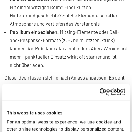
Mit einem witzigen Reim? Einer kurzen
Hintergrundgeschichte? Solche Elemente schaffen
Atmosphäre und vertiefen das Verständnis.
Publikum einbeziehen:
Mitsing-Elemente oder Call-
and-Response-Formate (z. B. beim letzten Stück)
können das Publikum aktiv einbinden. Aber: Weniger ist
mehr – punktueller Einsatz wirkt oft stärker und ist
nicht überladen.
Diese Ideen lassen sich je nach Anlass anpassen. Es geht
nicht darum, jeden Auftritt komplett neu zu erfinden –
sondern um bewusst gesetzte Momente, die Emotion und
Erlebnis schaffen.
This website uses cookies
Zusammenspiel von
For an optimal website experience, we use cookies and
other online technologies to display personalized content,