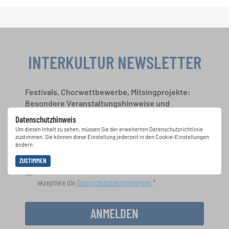
INTERKULTUR NEWSLETTER
Festivals, Chorwettbewerbe, Mitsingprojekte:
Besondere Veranstaltungshinweise und
Auftrittsmöglichkeiten bekommen Sie im
Datenschutzhinweis
kostenlosen INTERKULTUR-Newsletter.
Um diesen Inhalt zu sehen, müssen Sie der erweiterten Datenschutzrichtlinie
zustimmen. Sie können diese Einstellung jederzeit in den Cookie-Einstellungen
ändern.
ZUSTIMMEN
Ich bin mit dem Erhalt des Newsletters einverstanden und
akzeptiere die
Datenschutzbestimmungen
.
ANMELDEN