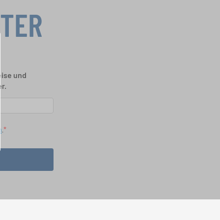
TTER
eise und
r.
n
.