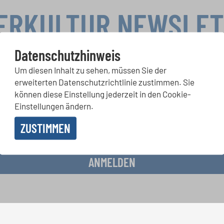
ERKULTUR NEWSLE
Datenschutzhinweis
Um diesen Inhalt zu sehen, müssen Sie der
rwettbewerbe, Mitsingprojekte: Besondere Veranstaltungshinw
erweiterten Datenschutzrichtlinie zustimmen. Sie
chkeiten bekommen Sie im kostenlosen INTERKULTUR-Newslette
können diese Einstellung jederzeit in den Cookie-
Einstellungen ändern.
ZUSTIMMEN
 Erhalt des Newsletters einverstanden und akzeptiere die
Datenschutzbestimmunge
ANMELDEN