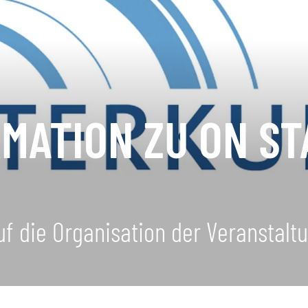
MATION ZU ON ST
f die Organisation der Veranstalt