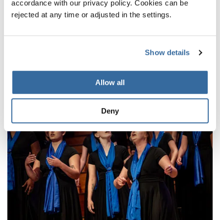
accordance with our privacy policy. Cookies can be
Latest news
rejected at any time or adjusted in the settings.
From Namibia to Germany: Choral music
connects cultures
Show details
Cgals Chamber Choir brings African spirit to choir
festival in Germany
Allow all
Deny