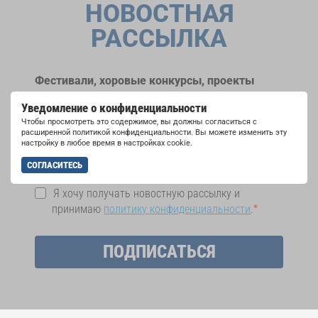
НОВОСТНАЯ
РАССЫЛКА
Фестивали, хоровые конкурсы, проекты
совместного пения: узнайте больше о
Уведомление о конфиденциальности
возможностях выступлений, подписавшись
Чтобы просмотреть это содержимое, вы должны согласиться с
на рассылку новостей INTERKULTUR.
расширенной политикой конфиденциальности. Вы можете изменить эту
настройку в любое время в настройках cookie.
СОГЛАСИТЕСЬ
Я хочу получать новостную рассылку и
принимаю
политику конфиденциальности
.
ПОДПИСАТЬСЯ