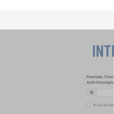
INT
Festivals, Cho
Auftrittsmögli
Ich bin mit dem