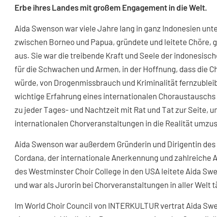
Erbe ihres Landes mit großem Engagement in die Welt.
Aida Swenson war viele Jahre lang in ganz Indonesien unt
zwischen Borneo und Papua, gründete und leitete Chöre, g
aus. Sie war die treibende Kraft und Seele der indonesis
für die Schwachen und Armen, in der Hoffnung, dass die 
würde, von Drogenmissbrauch und Kriminalität fernzubleib
wichtige Erfahrung eines internationalen Choraustauschs
zu jeder Tages- und Nachtzeit mit Rat und Tat zur Seite, u
internationalen Chorveranstaltungen in die Realität umzu
Aida Swenson war außerdem Gründerin und Dirigentin des
Cordana, der internationale Anerkennung und zahlreiche A
des Westminster Choir College in den USA leitete Aida Sw
und war als Jurorin bei Chorveranstaltungen in aller Welt t
Im World Choir Council von INTERKULTUR vertrat Aida Swe