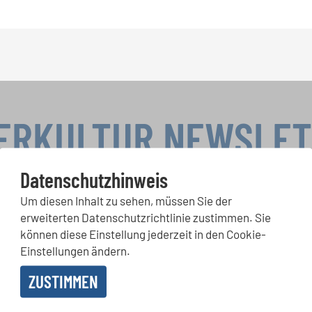
ERKULTUR NEWSLE
Datenschutzhinweis
Um diesen Inhalt zu sehen, müssen Sie der
rwettbewerbe, Mitsingprojekte: Besondere Veranstaltungshinw
erweiterten Datenschutzrichtlinie zustimmen. Sie
chkeiten bekommen Sie im kostenlosen INTERKULTUR-Newslette
können diese Einstellung jederzeit in den Cookie-
Einstellungen ändern.
ZUSTIMMEN
 Erhalt des Newsletters einverstanden und akzeptiere die
Datenschutzbestimmunge