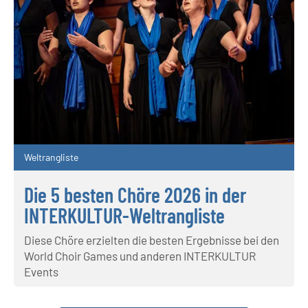
Weltrangliste
Die 5 besten Chöre 2026 in der
INTERKULTUR-Weltrangliste
Diese Chöre erzielten die besten Ergebnisse bei den
World Choir Games und anderen INTERKULTUR
Events