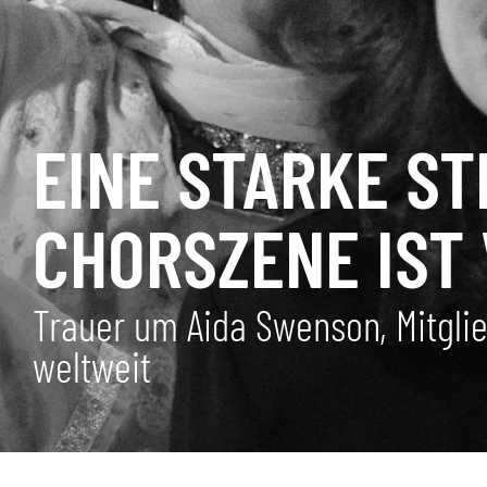
EINE STARKE S
CHORSZENE IST
Trauer um Aida Swenson, Mitglie
weltweit