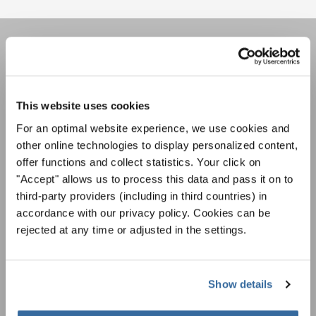
LA NEWSLETTER DI
INTERKULTUR
This website uses cookies
For an optimal website experience, we use cookies and
Festival, concorsi, Singin Along a cori uniti:
other online technologies to display personalized content,
scoprite di più sui nostri festival e sulle
possibilità di partecipazione ai nostri eventi
offer functions and collect statistics. Your click on
Informativa sulla privacy
speciali con la newsletter gratuita di
"Accept" allows us to process this data and pass it on to
Per visualizzare questo contenuto è necessario accettare l'estensione
dell'informativa sulla privacy. È possibile modificare questa impostazione in
INTERKULTUR.
third-party providers (including in third countries) in
qualsiasi momento nelle impostazioni dei cookie.
accordance with our privacy policy. Cookies can be
ACCETTO
rejected at any time or adjusted in the settings.
Accetto di ricevere la newsletter e accetto
l'informativa sulla
privacy
.
Show details
SOTTOSCRIVI