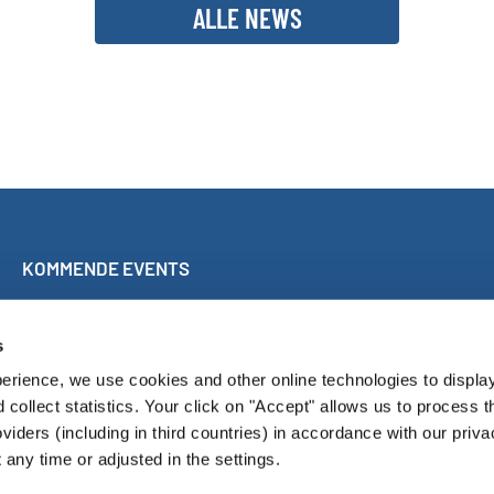
ALLE NEWS
KOMMENDE EVENTS
Mitsingkonzert Málaga
World Choir Games
s
Internationaler Chorwettbewerb Blackpool
erience, we use cookies and other online technologies to displa
Internationales Chorfest Magdeburg
d collect statistics. Your click on "Accept" allows us to process t
oviders (including in third countries) in accordance with our priva
any time or adjusted in the settings.
Pressroom
Konta