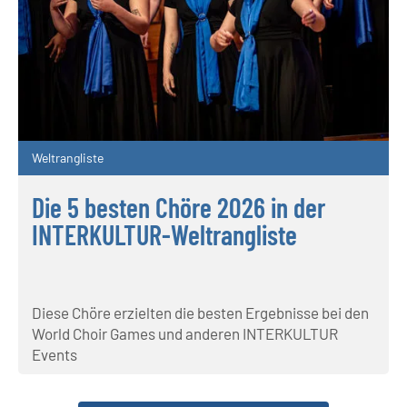
Weltrangliste
Die 5 besten Chöre 2026 in der
INTERKULTUR-Weltrangliste
Diese Chöre erzielten die besten Ergebnisse bei den
World Choir Games und anderen INTERKULTUR
Events