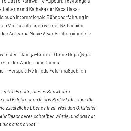
Te Ua (Te Rarawa, Te Aupōuri, Te Aitanga a
e Leiterin und Kaihaka der Kapa Haka-
als auch internationale Bühnenerfahrung in
schen Veranstaltungen wie der NZ Fashion
d den Aotearoa Music Awards, übernimmt die
wird der Tikanga-Berater Otene Hopa (Ngāti
 Team der World Choir Games
ori-Perspektive in jede Feier maßgeblich
ne echte Freude, dieses Showteam
und Erfahrungen in das Projekt ein, aber die
 zusätzliche Ebene hinzu. Was den Offiziellen
sehr Besonderes schreiben würde, und das hat
dies alles erlebt.“