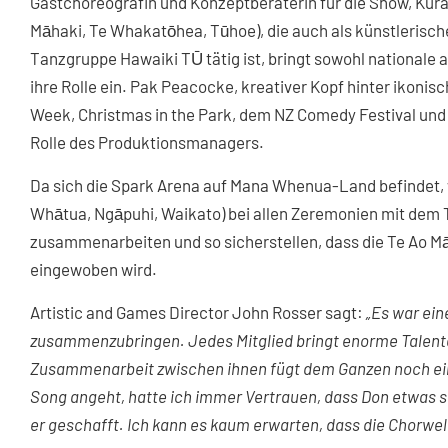
Gastchoreografin und Konzeptberaterin für die Show, Kura 
Māhaki, Te Whakatōhea, Tūhoe), die auch als künstlerisch
Tanzgruppe Hawaiki TŪ tätig ist, bringt sowohl nationale 
ihre Rolle ein. Pak Peacocke, kreativer Kopf hinter ikoni
Week, Christmas in the Park, dem NZ Comedy Festival un
Rolle des Produktionsmanagers.
Da sich die Spark Arena auf Mana Whenua-Land befindet, 
Whātua, Ngāpuhi, Waikato) bei allen Zeremonien mit dem
zusammenarbeiten und so sicherstellen, dass die Te Ao Mā
eingewoben wird.
Artistic and Games Director John Rosser sagt:
„Es war ei
zusammenzubringen. Jedes Mitglied bringt enorme Talente 
Zusammenarbeit zwischen ihnen fügt dem Ganzen noch eine
Song angeht, hatte ich immer Vertrauen, dass Don etwas 
er geschafft. Ich kann es kaum erwarten, dass die Chorwelt 