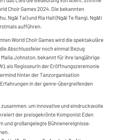
ert das Lied die Bedeutung von Atem, Stimme
orld Choir Games 2024. Die bekannten
, Ngāi Tai) und Ria Hall (Ngāi Te Rangi, Ngāti
rstmals aufführen.
mten World Choir Games wird die spektakuläre
die Abschlussfeier noch einmal Bezug
Malia Johnston, bekannt für ihre langjährige
OW), als Regisseurin der Eröffnungszeremonie
termind hinter der Tanzorganisation
 Erfahrungen in der genre-übergreifenden
t zusammen, um innovative und eindrucksvolle
 kreiert der preisgekrönte Komponist Eden
Film und großangelegte Bühnenereignisse.
men.