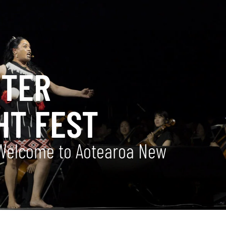
NTER
HT FEST
‘Welcome to Aotearoa New