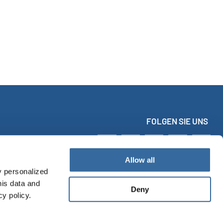
FOLGEN SIE UNS
Allow all
y personalized
his data and
Deny
cy policy.
kt
Impressum
Datenschutz
Barrierefreiheitserklärung