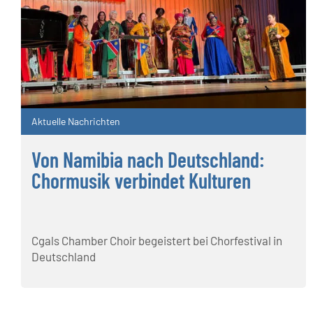
Aktuelle Nachrichten
Von Namibia nach Deutschland:
Chormusik verbindet Kulturen
Cgals Chamber Choir begeistert bei Chorfestival in
Deutschland