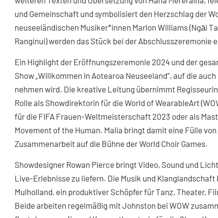
weiteren Texten und Übersetzung von Hana Mereraiha, fei
und Gemeinschaft und symbolisiert den Herzschlag der W
neuseeländischen Musiker*innen Marlon Williams (Ngāi Tahu
Ranginui) werden das Stück bei der Abschlusszeremonie e
Ein Highlight der Eröffnungszeremonie 2024 und der gesa
Show „Willkommen in Aotearoa Neuseeland“, auf die auch 
nehmen wird. Die kreative Leitung übernimmt Regisseurin 
Rolle als Showdirektorin für die World of WearableArt (W
für die FIFA Frauen-Weltmeisterschaft 2023 oder als Mas
Movement of the Human. Malia bringt damit eine Fülle von
Zusammenarbeit auf die Bühne der World Choir Games.
Showdesigner Rowan Pierce bringt Video, Sound und Lich
Live-Erlebnisse zu liefern. Die Musik und Klanglandschaft
Mulholland, ein produktiver Schöpfer für Tanz, Theater, 
Beide arbeiten regelmäßig mit Johnston bei WOW zusam