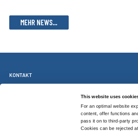
MEHR NEWS...
KONTAKT
INTERKULTUR
Ruhberg 1 · 35463 Fernwald (Deutschland)
This website uses cookie
Tel:
+49 (0)6404 69749-25
For an optimal website exp
Fax:
+49 (0)6404 69749-29
content, offer functions an
pass it on to third-party pr
Cookies can be rejected at 
© INTERKULTUR 2026