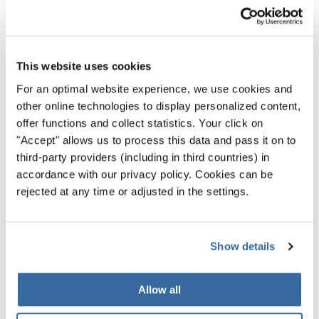
Folgt uns auch auf
Social Media
, um die schönsten
Momente des Wettbewerbs noch einmal zu erleben – mit
musikalischen Highlights, Eindrücken hinter den Kulissen
This website uses cookies
und Einblicken in die lebendige Chorgemeinschaft, die
For an optimal website experience, we use cookies and
sich hier in Hull versammelt hat.
other online technologies to display personalized content,
offer functions and collect statistics. Your click on
Wir danken allen Chören für ihre inspirierenden Beiträge
"Accept" allows us to process this data and pass it on to
und freuen uns darauf, Euch schon bald bei einer der
third-party providers (including in third countries) in
nächsten INTERKULTUR-Veranstaltungen wiederzusehen
accordance with our privacy policy. Cookies can be
rejected at any time or adjusted in the settings.
– dort, wo die Welt im Gesang zusammenkommt.
INTERKULTUR-Events
Show details
ZURÜCK
Allow all