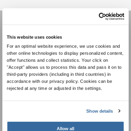
INTERKULTUR NEWSLETTER
This website uses cookies
For an optimal website experience, we use cookies and
Festivals, Chorwettbewerbe, Mitsingprojekte:
other online technologies to display personalized content,
Besondere Veranstaltungshinweise und
Auftrittsmöglichkeiten bekommen Sie im
offer functions and collect statistics. Your click on
Datenschutzhinweis
kostenlosen INTERKULTUR-Newsletter.
"Accept" allows us to process this data and pass it on to
Um diesen Inhalt zu sehen, müssen Sie der erweiterten Datenschutzrichtlinie
zustimmen. Sie können diese Einstellung jederzeit in den Cookie-Einstellungen
third-party providers (including in third countries) in
ändern.
accordance with our privacy policy. Cookies can be
ZUSTIMMEN
rejected at any time or adjusted in the settings.
Ich bin mit dem Erhalt des Newsletters einverstanden und
akzeptiere die
Datenschutzbestimmungen
.
Show details
ANMELDEN
Allow all