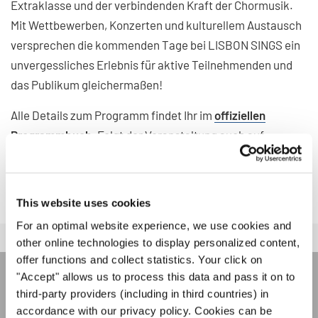
Extraklasse und der verbindenden Kraft der Chormusik.
Mit Wettbewerben, Konzerten und kulturellem Austausch
versprechen die kommenden Tage bei LISBON SINGS ein
unvergessliches Erlebnis für aktive Teilnehmenden und
das Publikum gleichermaßen!
Alle Details zum Programm findet Ihr im
offiziellen
Programmbuch
. Folgt der Veranstaltung auch auf
Facebook
und
Instagram
für weitere Fotos, Videos und
Stories!
This website uses cookies
For an optimal website experience, we use cookies and
other online technologies to display personalized content,
offer functions and collect statistics. Your click on
"Accept" allows us to process this data and pass it on to
INTERKULTUR NEWSLETTER
third-party providers (including in third countries) in
accordance with our privacy policy. Cookies can be