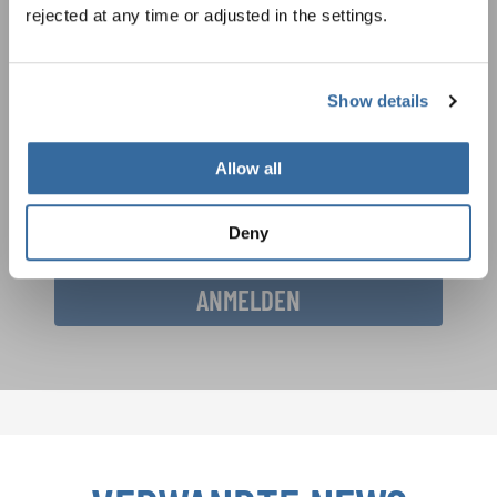
rejected at any time or adjusted in the settings.
Festivals, Chorwettbewerbe, Mitsingprojekte:
Besondere Veranstaltungshinweise und
Auftrittsmöglichkeiten bekommen Sie im
Datenschutzhinweis
Show details
kostenlosen INTERKULTUR-Newsletter.
Um diesen Inhalt zu sehen, müssen Sie der erweiterten Datenschutzrichtlinie
zustimmen. Sie können diese Einstellung jederzeit in den Cookie-Einstellungen
ändern.
Allow all
ZUSTIMMEN
Ich bin mit dem Erhalt des Newsletters einverstanden und
akzeptiere die
Datenschutzbestimmungen
.
Deny
ANMELDEN