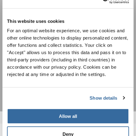
Festivals, Chorwettbewerbe, Mitsingprojekte:
Besondere Veranstaltungshinweise und
This website uses cookies
Auftrittsmöglichkeiten bekommen Sie im
Datenschutzhinweis
For an optimal website experience, we use cookies and
kostenlosen INTERKULTUR-Newsletter.
Um diesen Inhalt zu sehen, müssen Sie der erweiterten Datenschutzrichtlinie
other online technologies to display personalized content,
zustimmen. Sie können diese Einstellung jederzeit in den Cookie-Einstellungen
offer functions and collect statistics. Your click on
ändern.
"Accept" allows us to process this data and pass it on to
ZUSTIMMEN
third-party providers (including in third countries) in
Ich bin mit dem Erhalt des Newsletters einverstanden und
accordance with our privacy policy. Cookies can be
akzeptiere die
Datenschutzbestimmungen
.
rejected at any time or adjusted in the settings.
ANMELDEN
Show details
Allow all
Deny