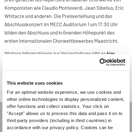
Komponisten wie Claudio Monteverdi, Jean Sibelius, Eric
Whitacre und anderen. Die Preisverleihung und das
Abschlusskonzert im MECC Auditorium 1 um 17:30 Uhr
bilden den Abschluss und krönenden Höhepunkt des
ersten Internationalen Chorwettbewerbes Maastricht.
Weitere Informationen zur Veranstaltung gibt es
hier
.
Folgt der
offiziellen Facebookseite
der Veranstaltung für
aktuelle Nachrichten, Fotos und Videos!
This website uses cookies
For an optimal website experience, we use cookies and
other online technologies to display personalized content,
offer functions and collect statistics. Your click on
"Accept" allows us to process this data and pass it on to
INTERKULTUR NEWSLETTER
third-party providers (including in third countries) in
accordance with our privacy policy. Cookies can be