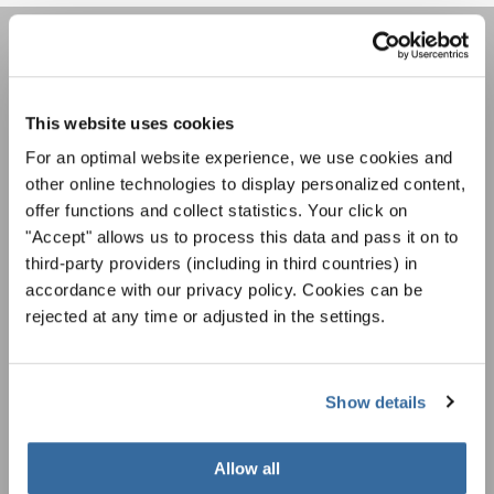
INTERKULTUR NEWSLETTER
This website uses cookies
Festivals, Chorwettbewerbe, Mitsingprojekte:
For an optimal website experience, we use cookies and
Besondere Veranstaltungshinweise und
other online technologies to display personalized content,
Auftrittsmöglichkeiten bekommen Sie im
Datenschutzhinweis
offer functions and collect statistics. Your click on
kostenlosen INTERKULTUR-Newsletter.
Um diesen Inhalt zu sehen, müssen Sie der erweiterten Datenschutzrichtlinie
"Accept" allows us to process this data and pass it on to
zustimmen. Sie können diese Einstellung jederzeit in den Cookie-Einstellungen
ändern.
third-party providers (including in third countries) in
accordance with our privacy policy. Cookies can be
ZUSTIMMEN
Ich bin mit dem Erhalt des Newsletters einverstanden und
rejected at any time or adjusted in the settings.
akzeptiere die
Datenschutzbestimmungen
.
ANMELDEN
Show details
Allow all