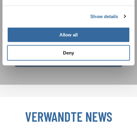
Auftrittsmöglichkeiten bekommen Sie im
Datenschutzhinweis
kostenlosen INTERKULTUR-Newsletter.
Um diesen Inhalt zu sehen, müssen Sie der erweiterten Datenschutzrichtlinie
zustimmen. Sie können diese Einstellung jederzeit in den Cookie-Einstellungen
Show details
ändern.
ZUSTIMMEN
Ich bin mit dem Erhalt des Newsletters einverstanden und
Allow all
akzeptiere die
Datenschutzbestimmungen
.
Deny
ANMELDEN
VERWANDTE NEWS