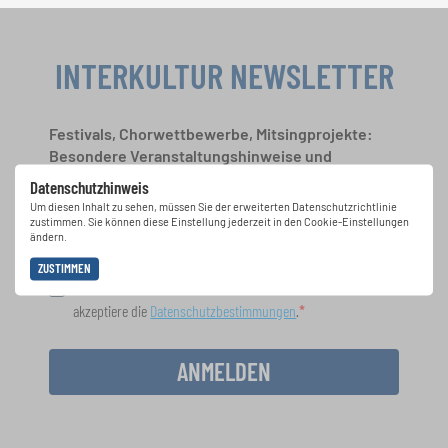
INTERKULTUR NEWSLETTER
Festivals, Chorwettbewerbe, Mitsingprojekte:
Besondere Veranstaltungshinweise und
Auftrittsmöglichkeiten bekommen Sie im
Datenschutzhinweis
kostenlosen INTERKULTUR-Newsletter.
Um diesen Inhalt zu sehen, müssen Sie der erweiterten Datenschutzrichtlinie
zustimmen. Sie können diese Einstellung jederzeit in den Cookie-Einstellungen
ändern.
ZUSTIMMEN
Ich bin mit dem Erhalt des Newsletters einverstanden und
akzeptiere die
Datenschutzbestimmungen
.
ANMELDEN