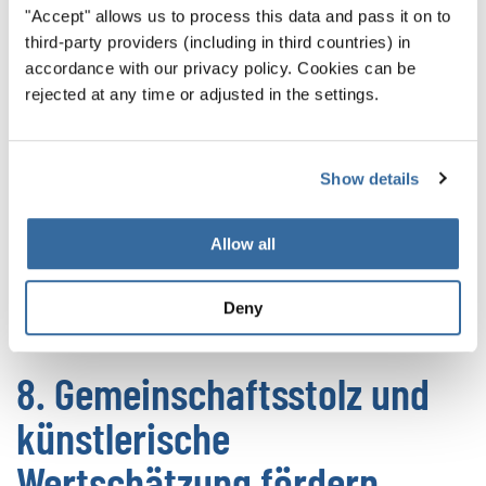
individuelle Verantwortung als auch gemeinschaftliches
"Accept" allows us to process this data and pass it on to
Engagement. Sänger*innen müssen ihre Teile
third-party providers (including in third countries) in
beherrschen, Schwächen ausgleichen und kontinuierlich
accordance with our privacy policy. Cookies can be
rejected at any time or adjusted in the settings.
üben. Gleichzeitig erleben sie den wahren Wert von
Teamarbeit: als Einheit zu agieren, sich gegenseitig zu
unterstützen und einen gemeinsamen Klang zu schaffen,
Show details
der mehr ist als die Summe der einzelnen Stimmen. Diese
Erfahrung fördert Kameradschaft, Vertrauen und
Allow all
Durchhaltevermögen und vermittelt wertvolle
Lebenskompetenzen wie Zeitmanagement, Disziplin und
Deny
Zusammenarbeit.
8. Gemeinschaftsstolz und
künstlerische
Wertschätzung fördern