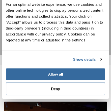
ändern.
For an optimal website experience, we use cookies and
ZUSTIMMEN
other online technologies to display personalized content,
Ich bin mit dem Erhalt des Newsletters einverstanden und
offer functions and collect statistics. Your click on
akzeptiere die
Datenschutzbestimmungen
.
"Accept" allows us to process this data and pass it on to
third-party providers (including in third countries) in
ANMELDEN
accordance with our privacy policy. Cookies can be
rejected at any time or adjusted in the settings.
Show details
Allow all
VERWANDTE NEWS
Deny