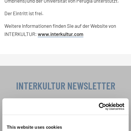
Umbriens) und der Universität von Perugia unterstützt.
Der Eintritt ist frei.
Weitere Informationen finden Sie auf der Website von
INTERKULTUR:
www.interkultur.com
INTERKULTUR NEWSLETTER
Festivals, Chorwettbewerbe, Mitsingprojekte:
Besondere Veranstaltungshinweise und
Auftrittsmöglichkeiten bekommen Sie im
Datenschutzhinweis
kostenlosen INTERKULTUR-Newsletter.
Um diesen Inhalt zu sehen, müssen Sie der erweiterten Datenschutzrichtlinie
This website uses cookies
zustimmen. Sie können diese Einstellung jederzeit in den Cookie-Einstellungen