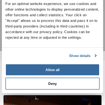
ändern.
For an optimal website experience, we use cookies and
ZUSTIMMEN
other online technologies to display personalized content,
Ich bin mit dem Erhalt des Newsletters einverstanden und
offer functions and collect statistics. Your click on
akzeptiere die
Datenschutzbestimmungen
.
"Accept" allows us to process this data and pass it on to
third-party providers (including in third countries) in
ANMELDEN
accordance with our privacy policy. Cookies can be
rejected at any time or adjusted in the settings.
Show details
Allow all
VERWANDTE NEWS
Deny