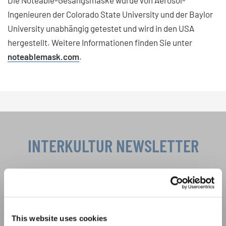
Ingenieuren der Colorado State University und der Baylor
University unabhängig getestet und wird in den USA
hergestellt. Weitere Informationen finden Sie unter
noteablemask.com
.
INTERKULTUR NEWSLETTER
Festivals, Chorwettbewerbe, Mitsingprojekte:
Besondere Veranstaltungshinweise und
Auftrittsmöglichkeiten bekommen Sie im
Datenschutzhinweis
kostenlosen INTERKULTUR-Newsletter.
Um diesen Inhalt zu sehen, müssen Sie der erweiterten Datenschutzrichtlinie
This website uses cookies
zustimmen. Sie können diese Einstellung jederzeit in den Cookie-Einstellungen