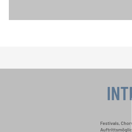
INT
Festivals, Cho
Auftrittsmögli