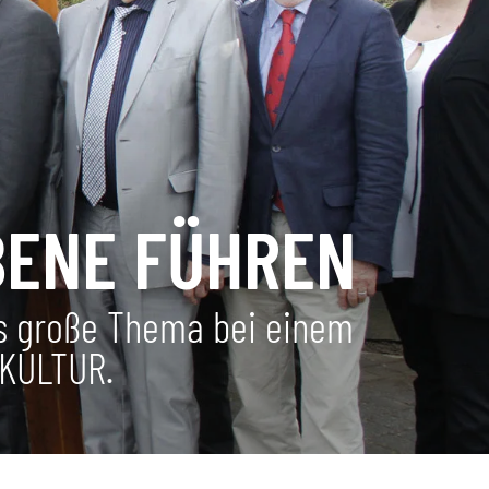
BENE FÜHREN
as große Thema bei einem
RKULTUR.