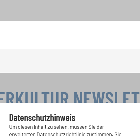
ERKULTUR NEWSLE
Datenschutzhinweis
Um diesen Inhalt zu sehen, müssen Sie der
rwettbewerbe, Mitsingprojekte: Besondere Veranstaltungshinw
erweiterten Datenschutzrichtlinie zustimmen. Sie
chkeiten bekommen Sie im kostenlosen INTERKULTUR-Newslette