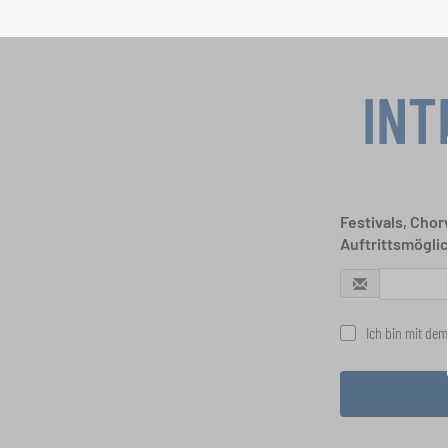
INT
Festivals, Cho
Auftrittsmögli
Ich bin mit dem