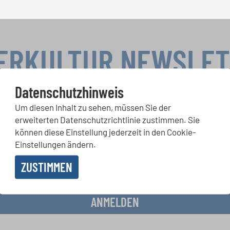
ERKULTUR NEWSLE
Datenschutzhinweis
Um diesen Inhalt zu sehen, müssen Sie der
rwettbewerbe, Mitsingprojekte: Besondere Veranstaltungshinw
erweiterten Datenschutzrichtlinie zustimmen. Sie
chkeiten bekommen Sie im kostenlosen INTERKULTUR-Newslette
können diese Einstellung jederzeit in den Cookie-
Einstellungen ändern.
ZUSTIMMEN
 Erhalt des Newsletters einverstanden und akzeptiere die
Datenschutzbestimmunge
ANMELDEN