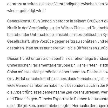
daran zu arbeiten, dass die Verständigung zwischen den N
wieder gefestigt wird.“
Generalkonsul Sun Congbin betonte in seinem Grußwort di
Musik in der Verständigung der Völker. China und Deutschla
bestehender Unterschiede hinsichtlich des politischen Sy
Gesellschaft, „ihre Vorzüge gegenseitig zu schätzen und
gestalten. Man muss nur bereitwillig die Differenzen zur
Diesen Punkt unterstrich ebenfalls der ehemalige Bundes
Chinesischen Parlamentariergruppe Dr. Hans-Peter Friedr
China müssen sich persönlich näherkommen. Das ist ein wic
Ort. „Es ist entscheidend zu sehen, dass Menschen egal in
viele Gemeinsamkeiten haben, die besonders auch in der
die Arbeit für dieses gemeinsame Ziel voranzutreiben, we
und Titsch folgen. Titschs Expertise in Sachen Kulturaust
da er die großen, pandemiebedingten Herausforderungen d