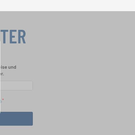
TTER
eise und
r.
n
.