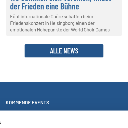
der Frieden eine Bühne
Fünf internationale Chöre schaffen beim
Friedenskonzert in Helsingborg einen der
emotionalen Höhepunkte der World Choir Games
ALLE NEWS
KOMMENDE EVENTS
Mitsingkonzert Málaga
World Choir Games
s
Internationaler Chorwettbewerb Blackpool