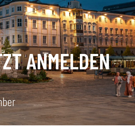
TZT ANMELDEN
mber