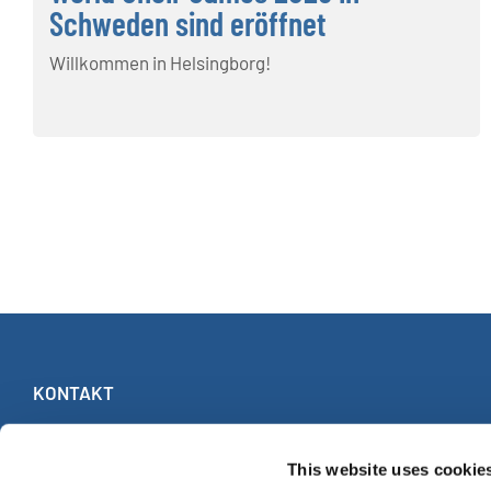
Schweden sind eröffnet
Willkommen in Helsingborg!
KONTAKT
INTERKULTUR
Ruhberg 1 · 35463 Fernwald (Deutschland)
This website uses cookie
Tel:
+49 (0)6404 69749-25