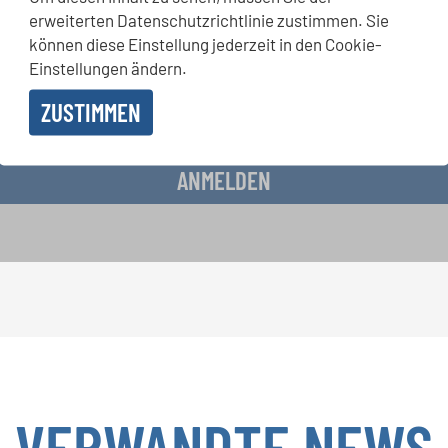
rwettbewerbe, Mitsingprojekte: Besondere Veranstaltungshinw
erweiterten Datenschutzrichtlinie zustimmen. Sie
chkeiten bekommen Sie im kostenlosen INTERKULTUR-Newslette
können diese Einstellung jederzeit in den Cookie-
Einstellungen ändern.
ZUSTIMMEN
 Erhalt des Newsletters einverstanden und akzeptiere die
Datenschutzbestimmunge
ANMELDEN
VERWANDTE NEWS