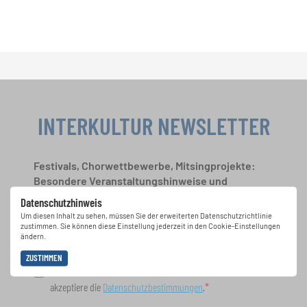
INTERKULTUR NEWSLETTER
Festivals, Chorwettbewerbe, Mitsingprojekte:
Besondere Veranstaltungshinweise und
Auftrittsmöglichkeiten bekommen Sie im
Datenschutzhinweis
kostenlosen INTERKULTUR-Newsletter.
Um diesen Inhalt zu sehen, müssen Sie der erweiterten Datenschutzrichtlinie
zustimmen. Sie können diese Einstellung jederzeit in den Cookie-Einstellungen
ändern.
ZUSTIMMEN
Ich bin mit dem Erhalt des Newsletters einverstanden und
akzeptiere die
Datenschutzbestimmungen
.