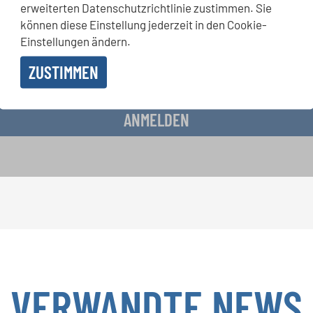
erweiterten Datenschutzrichtlinie zustimmen. Sie
chkeiten bekommen Sie im kostenlosen INTERKULTUR-Newslette
können diese Einstellung jederzeit in den Cookie-
Einstellungen ändern.
ZUSTIMMEN
 Erhalt des Newsletters einverstanden und akzeptiere die
Datenschutzbestimmunge
ANMELDEN
VERWANDTE NEWS