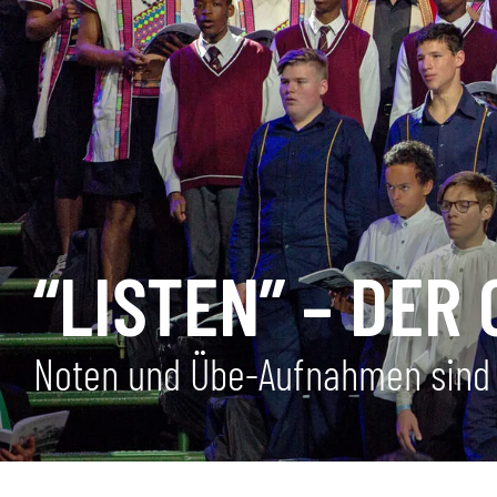
“LISTEN” – DER
Noten und Übe-Aufnahmen sind j