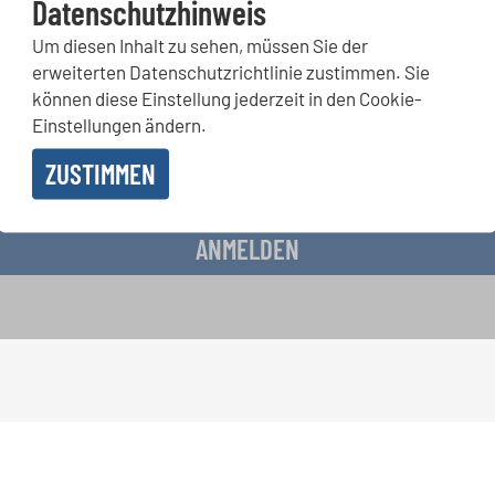
Datenschutzhinweis
Um diesen Inhalt zu sehen, müssen Sie der
rwettbewerbe, Mitsingprojekte: Besondere Veranstaltungshinw
erweiterten Datenschutzrichtlinie zustimmen. Sie
chkeiten bekommen Sie im kostenlosen INTERKULTUR-Newslette
können diese Einstellung jederzeit in den Cookie-
Einstellungen ändern.
ZUSTIMMEN
 Erhalt des Newsletters einverstanden und akzeptiere die
Datenschutzbestimmunge
ANMELDEN