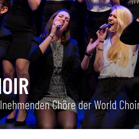
HOIR
eilnehmenden Chöre der World Cho