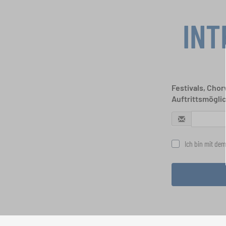
INT
Festivals, Cho
Auftrittsmögli
Ich bin mit dem