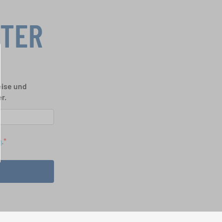
TTER
eise und
r.
n
.