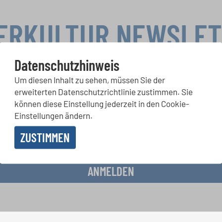
ERKULTUR NEWSLE
Datenschutzhinweis
Um diesen Inhalt zu sehen, müssen Sie der
rwettbewerbe, Mitsingprojekte: Besondere Veranstaltungshinw
erweiterten Datenschutzrichtlinie zustimmen. Sie
chkeiten bekommen Sie im kostenlosen INTERKULTUR-Newslette
können diese Einstellung jederzeit in den Cookie-
Einstellungen ändern.
ZUSTIMMEN
 Erhalt des Newsletters einverstanden und akzeptiere die
Datenschutzbestimmunge
ANMELDEN