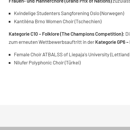
Frauen- und Männerchöre (Grand Prix of Nations)
zuzulas
Kvindelige Studenters Sangforening Oslo (Norwegen)
Kantiléna Brno Women Choir (Tschechien)
Kategorie C10 – Folklore (The Champions Competition):
Di
zum erneuten Wettbewerbsauftritt in der
Kategorie GP6 – 
Female Choir ATBALSS of Liepaja's University (Lettland
Nilufer Polyphonic Choir (Türkei)