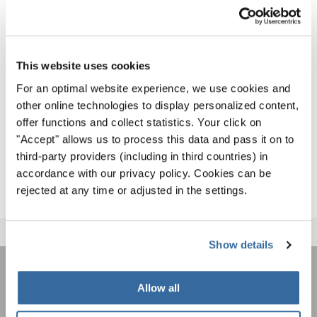
hinaus.
Der Countdown läuft...
This website uses cookies
Euer Moment ist gekommen. Seid bereit, Teil von etwas
For an optimal website experience, we use cookies and
Großem zu sein!
Folgt uns auf Social Media
für aktuelle
other online technologies to display personalized content,
Einblicke, Live-Updates und inspirierende Eindrücke aus
offer functions and collect statistics. Your click on
Aarhus. Und: Teilt Eure Reise mit dem Hashtag
"Accept" allows us to process this data and pass it on to
#EuropeanChoirGames
– so wird Eure Geschichte Teil
third-party providers (including in third countries) in
einer weltweiten Chorgemeinschaft.
accordance with our privacy policy. Cookies can be
rejected at any time or adjusted in the settings.
Show details
INTERKULTUR NEWSLETTER
Allow all