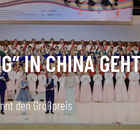
NG“ IN CHINA GEH
innt den Großpreis