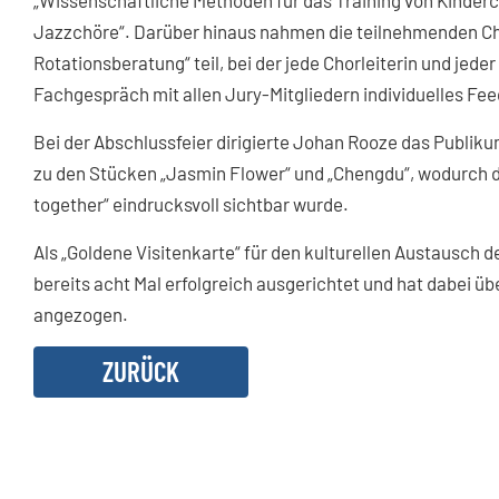
„Wissenschaftliche Methoden für das Training von Kinderc
Jazzchöre“. Darüber hinaus nahmen die teilnehmenden Chör
Rotationsberatung“ teil, bei der jede Chorleiterin und jede
Fachgespräch mit allen Jury-Mitgliedern individuelles Fee
Bei der Abschlussfeier dirigierte Johan Rooze das Publi
zu den Stücken „Jasmin Flower“ und „Chengdu“, wodurch di
together“ eindrucksvoll sichtbar wurde.
Als „Goldene Visitenkarte“ für den kulturellen Austausch 
bereits acht Mal erfolgreich ausgerichtet und hat dabei ü
angezogen.
ZURÜCK