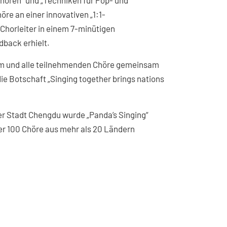
hören“ und „Techniken für Pop- und
e an einer innovativen „1:1-
r Chorleiter in einem 7-minütigen
dback erhielt.
kum und alle teilnehmenden Chöre gemeinsam
e Botschaft „Singing together brings nations
der Stadt Chengdu wurde „Panda’s Singing“
ber 100 Chöre aus mehr als 20 Ländern