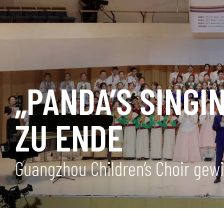
„PANDA’S SINGI
ZU ENDE
Guangzhou Children’s Choir gew