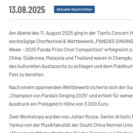
13.08.2025
Aktuelle Nachrichten
Am Abend des 11. August 2025 ging in der Tianfu Concert Ha
sechstägige Chorfestival & Wettbewerb „PANDA’S SINGING C
Week – 2025 Panda Prize Choir Competition“ erfolgreich 
China, Südkorea, Malaysia und Thailand waren in Chengdu
des kulturellen Austauschs zu schlagen und dem Publikum
Fest zu bereiten.
Nach einem spannenden Wettbewerb sicherte sich der Guan
„Champion von Panda’s Singing 2025“ und erhielt für sei
Ausdruck ein Preisgeld in Höhe von 3.000 Euro.
Zwei Workshops wurden von Johan Rooze, Senior Artistic 
Yanhui von der Musikfakultät der South China Normal Uni