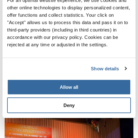
For an optimal website experience, we use cookies and
Verständigung durch Chormusik zu fördern.
other online technologies to display personalized content,
offer functions and collect statistics. Your click on
INTERKULTUR EVENTS 2027
"Accept" allows us to process this data and pass it on to
third-party providers (including in third countries) in
ZURÜCK
accordance with our privacy policy. Cookies can be
rejected at any time or adjusted in the settings.
Show details
VERWANDTE NEWS
Allow all
Deny