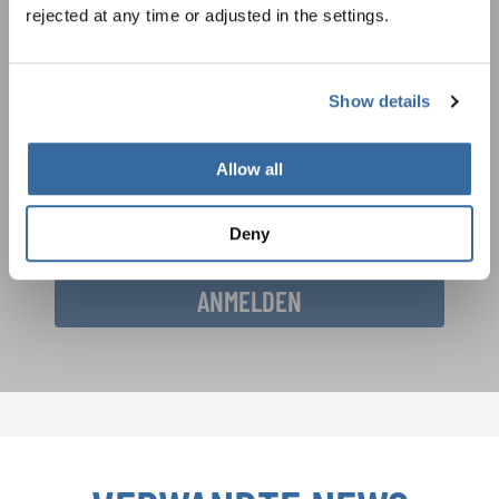
rejected at any time or adjusted in the settings.
Festivals, Chorwettbewerbe, Mitsingprojekte:
Besondere Veranstaltungshinweise und
Auftrittsmöglichkeiten bekommen Sie im
Datenschutzhinweis
Show details
kostenlosen INTERKULTUR-Newsletter.
Um diesen Inhalt zu sehen, müssen Sie der erweiterten Datenschutzrichtlinie
zustimmen. Sie können diese Einstellung jederzeit in den Cookie-Einstellungen
ändern.
Allow all
ZUSTIMMEN
Ich bin mit dem Erhalt des Newsletters einverstanden und
akzeptiere die
Datenschutzbestimmungen
.
Deny
ANMELDEN