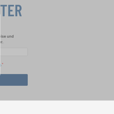
TTER
eise und
r.
n
.