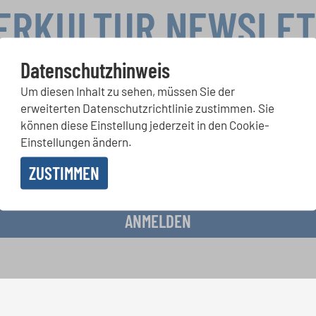
ERKULTUR NEWSLE
Datenschutzhinweis
Um diesen Inhalt zu sehen, müssen Sie der
rwettbewerbe, Mitsingprojekte: Besondere Veranstaltungshinw
erweiterten Datenschutzrichtlinie zustimmen. Sie
chkeiten bekommen Sie im kostenlosen INTERKULTUR-Newslette
können diese Einstellung jederzeit in den Cookie-
Einstellungen ändern.
ZUSTIMMEN
 Erhalt des Newsletters einverstanden und akzeptiere die
Datenschutzbestimmunge
ANMELDEN