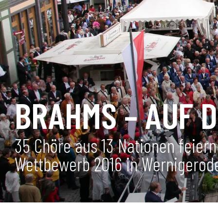
BRAHMS – AUF 
35 Chöre aus 13 Nationen feier
Wettbewerb 2016 in Wernigerod