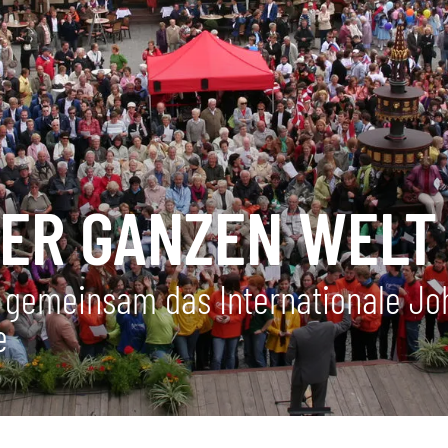
DER GANZEN WELT
n gemeinsam das Internationale J
e