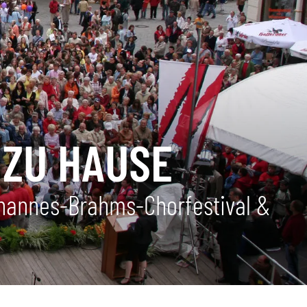
 ZU HAUSE
ohannes-Brahms-Chorfestival &