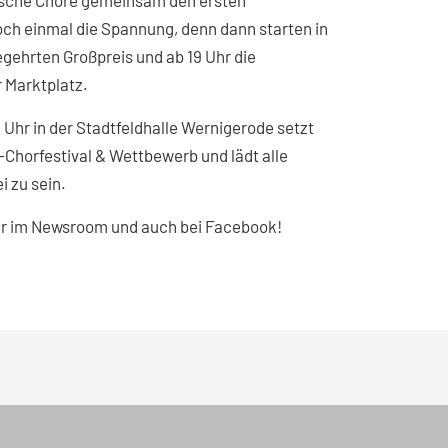
nische Chöre gemeinsam den ersten
och einmal die Spannung, denn dann starten in
gehrten Großpreis und ab 19 Uhr die
 Marktplatz.
Uhr in der Stadtfeldhalle Wernigerode setzt
horfestival & Wettbewerb und lädt alle
 zu sein.
ier im Newsroom und auch bei Facebook!