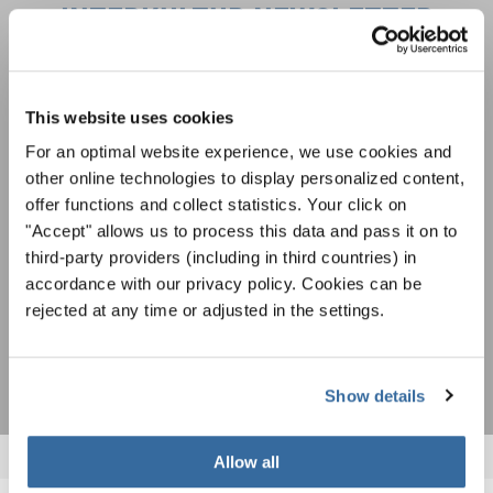
INTERKULTUR NEWSLETTER
Festivals, Chorwettbewerbe, Mitsingprojekte:
Besondere Veranstaltungshinweise und
This website uses cookies
Auftrittsmöglichkeiten bekommen Sie im
Datenschutzhinweis
For an optimal website experience, we use cookies and
kostenlosen INTERKULTUR-Newsletter.
Um diesen Inhalt zu sehen, müssen Sie der erweiterten Datenschutzrichtlinie
other online technologies to display personalized content,
zustimmen. Sie können diese Einstellung jederzeit in den Cookie-Einstellungen
ändern.
offer functions and collect statistics. Your click on
"Accept" allows us to process this data and pass it on to
ZUSTIMMEN
Ich bin mit dem Erhalt des Newsletters einverstanden und
third-party providers (including in third countries) in
akzeptiere die
Datenschutzbestimmungen
.
accordance with our privacy policy. Cookies can be
rejected at any time or adjusted in the settings.
ANMELDEN
Show details
Allow all